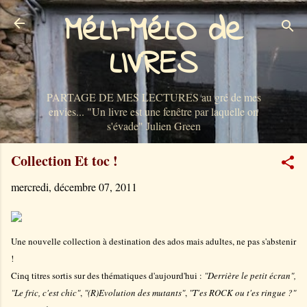
MéLI-MéLO de
Accéder au contenu principal
LIVRES
PARTAGE DE MES LECTURES au gré de mes
envies... "Un livre est une fenêtre par laquelle on
s'évade" Julien Green
Collection Et toc !
mercredi, décembre 07, 2011
Une nouvelle collection à destination des ados mais adultes, ne pas s'abstenir
!
Cinq titres sortis sur des thématiques d'aujourd'hui :
"Derrière le petit écran",
"Le fric, c'est chic"
,
"(R)Evolution des mutants"
,
"T'es ROCK ou t'es ringue ?"