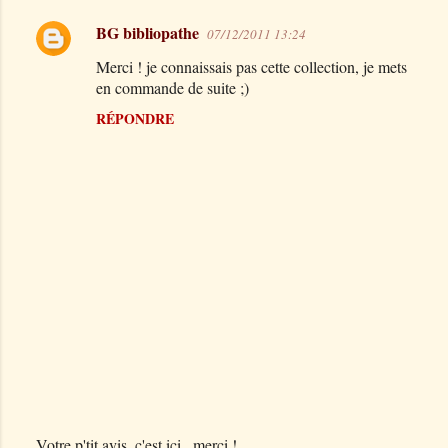
BG bibliopathe
07/12/2011 13:24
C
Merci ! je connaissais pas cette collection, je mets
o
en commande de suite ;)
m
RÉPONDRE
m
e
n
t
a
i
r
e
s
Votre p'tit avis, c'est ici...merci !